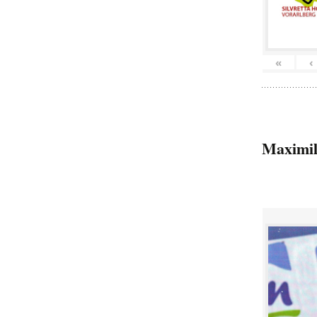
«
‹
Maximil