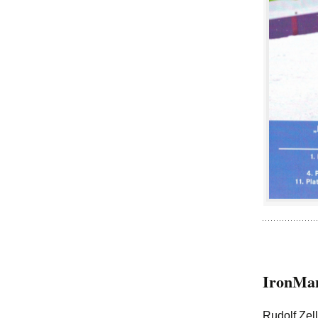
IronMa
Rudolf Zel