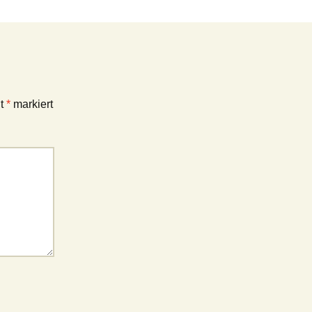
it
*
markiert