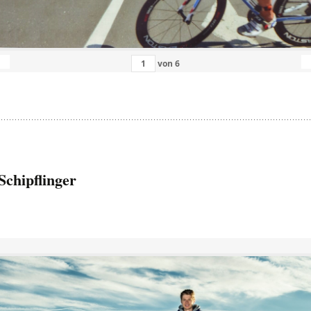
von
6
Schipflinger