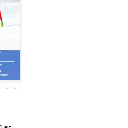
41 sec.