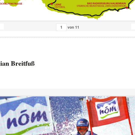
von
11
ian Breitfuß