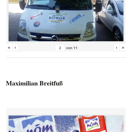
«
‹
›
»
von
11
Maximilian Breitfuß