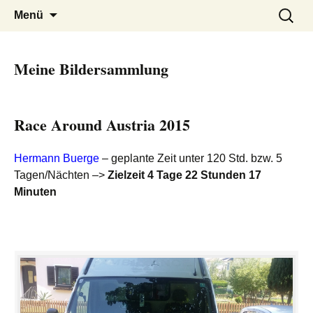
Ida Platzer
Springe
Suchen
Menü
zum
nach:
Inhalt
Meine Bildersammlung
Race Around Austria 2015
Hermann Buerge
– geplante Zeit unter 120 Std. bzw. 5
Tagen/Nächten –>
Zielzeit 4 Tage 22 Stunden 17
Minuten