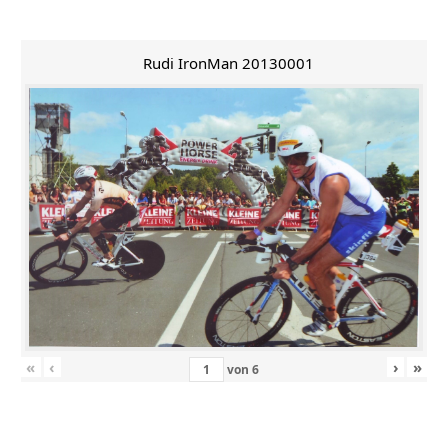
Rudi IronMan 20130001
«
‹
›
»
von
6