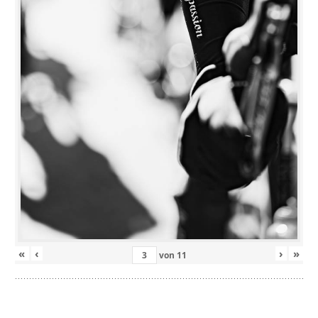
«
‹
›
»
von
11