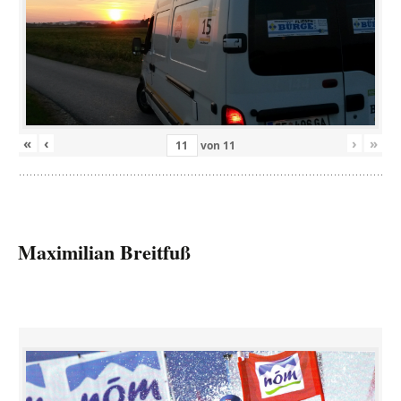
«
‹
›
»
von
11
Maximilian Breitfuß