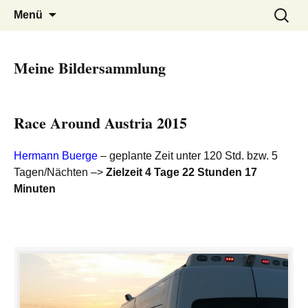
Ida Platzer
Springe
Suchen
Menü
zum
nach:
Inhalt
Meine Bildersammlung
Race Around Austria 2015
Hermann Buerge
– geplante Zeit unter 120 Std. bzw. 5
Tagen/Nächten –>
Zielzeit 4 Tage 22 Stunden 17
Minuten