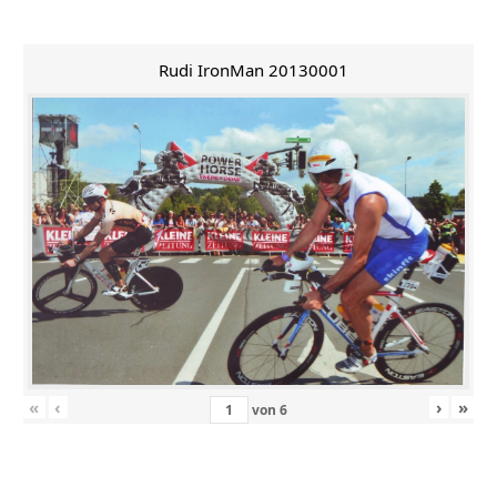
Rudi IronMan 20130001
«
‹
›
»
von
6