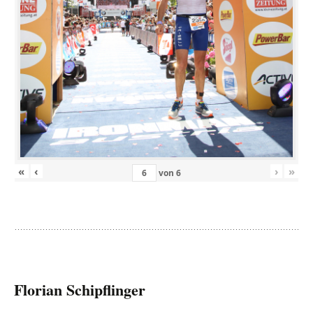
«
‹
›
»
von
6
Florian Schipflinger