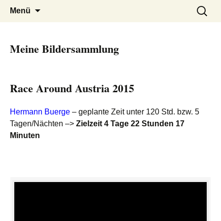
Ida Platzer
Springe
Suchen
Menü
zum
nach:
Inhalt
Meine Bildersammlung
Race Around Austria 2015
Hermann Buerge
– geplante Zeit unter 120 Std. bzw. 5
Tagen/Nächten –>
Zielzeit 4 Tage 22 Stunden 17
Minuten