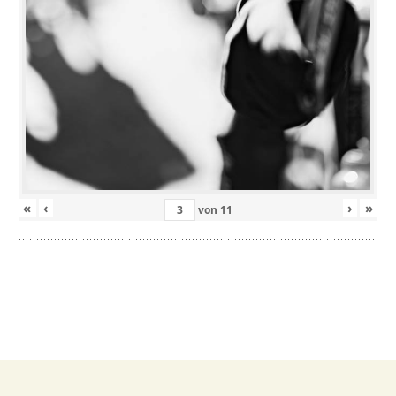
«
‹
›
»
von
11