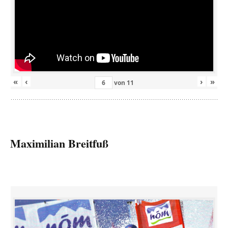
«
‹
›
»
von
11
Maximilian Breitfuß