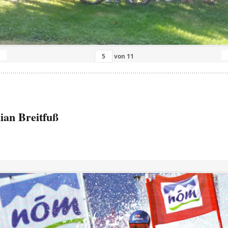
von
11
ian Breitfuß