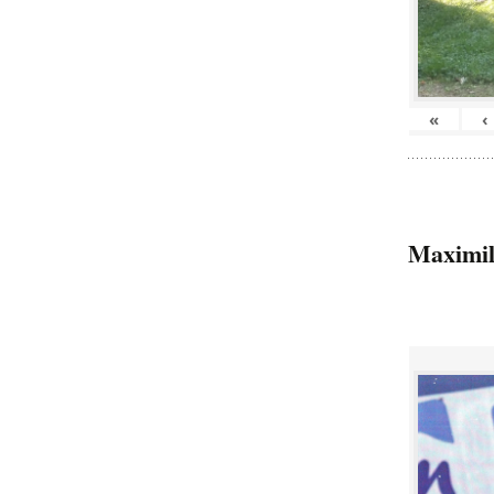
«
‹
Maximil