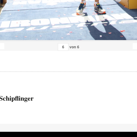
von
6
Schipflinger