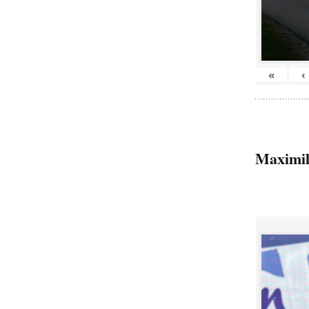
«
‹
Maximil