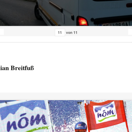
von
11
ian Breitfuß