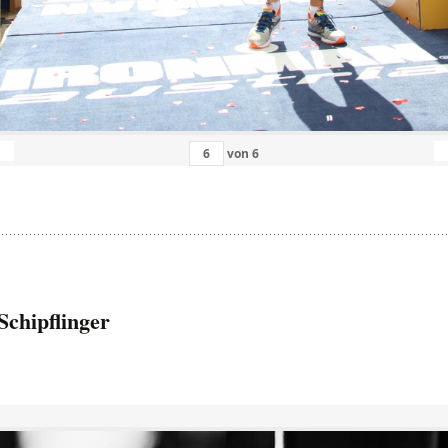
von
6
Schipflinger