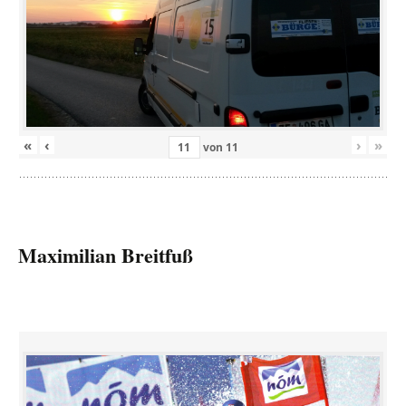
«
‹
›
»
von
11
Maximilian Breitfuß