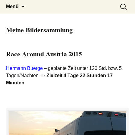
Ida Platzer
Springe
Suchen
Menü
zum
nach:
Inhalt
Meine Bildersammlung
Race Around Austria 2015
Hermann Buerge
– geplante Zeit unter 120 Std. bzw. 5
Tagen/Nächten –>
Zielzeit 4 Tage 22 Stunden 17
Minuten