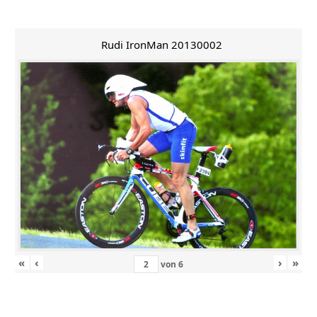
Rudi IronMan 20130002
«
‹
›
»
von
6