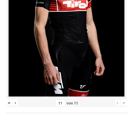
«
‹
›
»
von
11