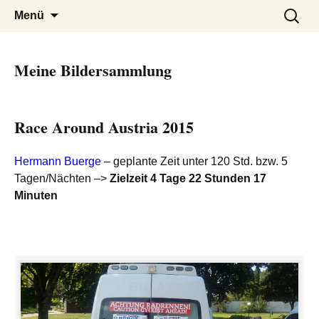
Ida Platzer
Springe
Suchen
Menü
zum
nach:
Inhalt
Meine Bildersammlung
Race Around Austria 2015
Hermann Buerge
– geplante Zeit unter 120 Std. bzw. 5
Tagen/Nächten –>
Zielzeit 4 Tage 22 Stunden 17
Minuten