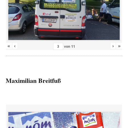
«
‹
›
»
von
11
Maximilian Breitfuß