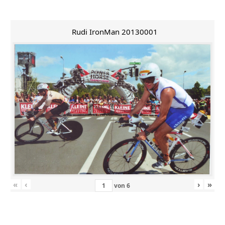
Rudi IronMan 20130001
«
‹
›
»
von
6