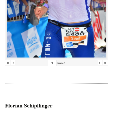
«
‹
›
»
von
6
Florian Schipflinger