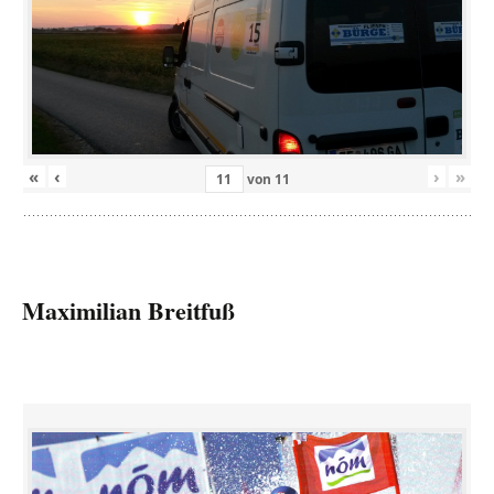
«
‹
›
»
von
11
Maximilian Breitfuß