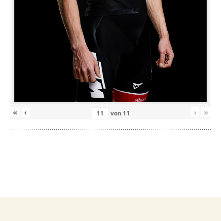
«
‹
›
»
von
11