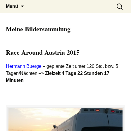
Ida Platzer
Springe
Suchen
Menü
zum
nach:
Inhalt
Meine Bildersammlung
Race Around Austria 2015
Hermann Buerge
– geplante Zeit unter 120 Std. bzw. 5
Tagen/Nächten –>
Zielzeit 4 Tage 22 Stunden 17
Minuten