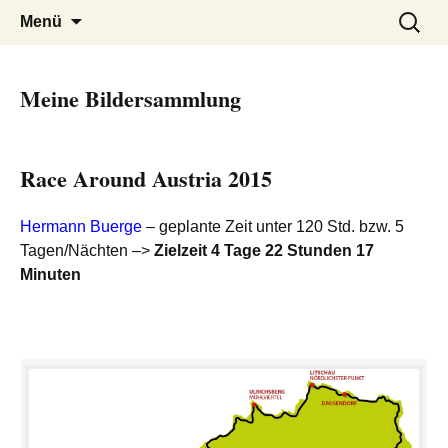
Ida Platzer
Springe
Suchen
Menü
zum
nach:
Inhalt
Meine Bildersammlung
Race Around Austria 2015
Hermann Buerge
– geplante Zeit unter 120 Std. bzw. 5
Tagen/Nächten –>
Zielzeit 4 Tage 22 Stunden 17
Minuten