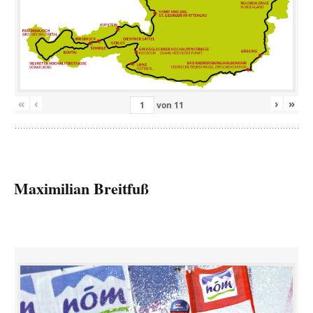
«
‹
›
»
von
11
Maximilian Breitfuß