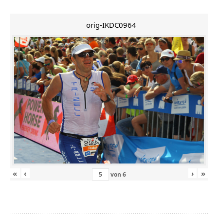
orig-IKDC0964
«
‹
›
»
von
6